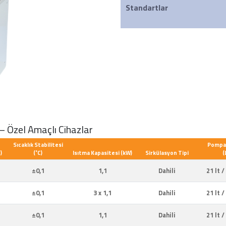
Standartlar
– Özel Amaçlı Cihazlar
Sıcaklık Stabilitesi
Pompa 
)
(˚C)
Isıtma Kapasitesi (kW)
Sirkülasyon Tipi
(
±0,1
1,1
Dahili
21 lt /
±0,1
3 x 1,1
Dahili
21 lt /
±0,1
1,1
Dahili
21 lt /