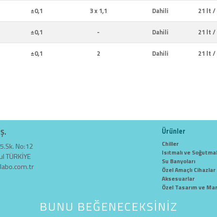
±0,1
3 x 1,1
Dahili
21 lt /
±0,1
-
Dahili
21 lt /
±0,1
2
Dahili
21 lt /
Ürünler
.Ş.
Chiller
5.Sk. No:12
Isıtmalı ve Soğutmal
ul TÜRKİYE
Su Banyoları
labo.com.tr
Özel Amaçlı Cihazlar
Aksesuarlar
Özel Tasarım ve Mar
BUNU BEĞENECEKSİNİZ