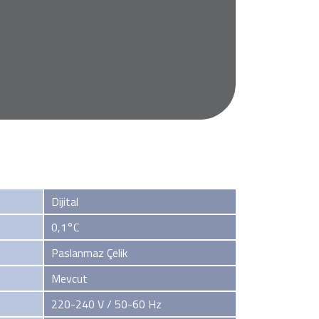
Dijital
0,1°C
Paslanmaz Çelik
Mevcut
220-240 V / 50-60 Hz