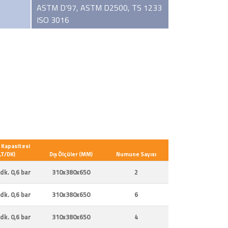
ASTM D’97, ASTM D2500, TS 1233
ISO 3016
Kapasitesi
LT/DK)
Dış Ölçüler (MM)
Numune Sayısı
 dk. 0,6 bar
310x380x650
2
 dk. 0,6 bar
310x380x650
6
 dk. 0,6 bar
310x380x650
4