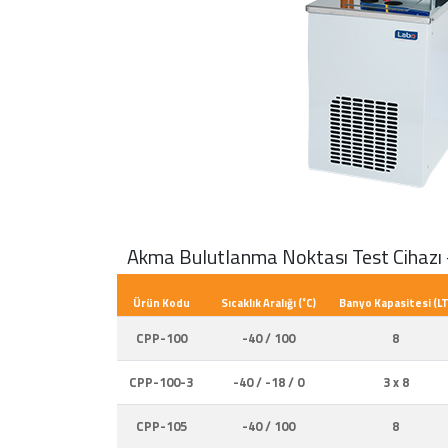
Akma Bulutlanma Noktası Test Cihazı 
Ürün Kodu
Sıcaklık Aralığı (˚C)
Banyo Kapasitesi (LT
CPP-100
-40 / 100
8
CPP-100-3
-40 / -18 / 0
3 x 8
CPP-105
-40 / 100
8