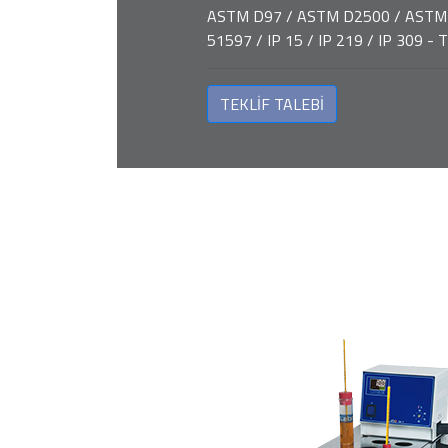
ASTM D97 / ASTM D2500 / ASTM 
51597 / IP 15 / IP 219 / IP 309 -
TEKLİF TALEBİ