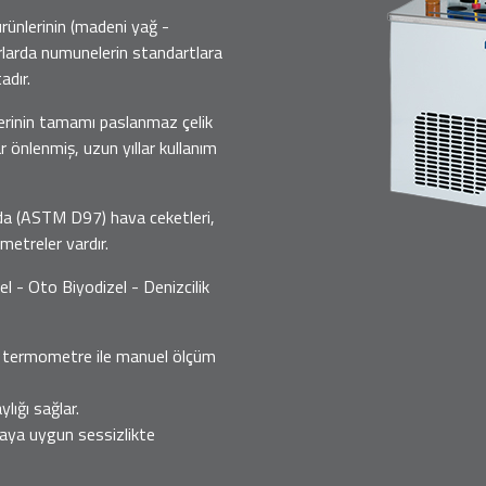
rünlerinin (madeni yağ -
arlarda numunelerin standartlara
adır.
lerinin tamamı paslanmaz çelik
önlenmiş, uzun yıllar kullanım
nda (ASTM D97) hava ceketleri,
etreler vardır.
el - Oto Biyodizel - Denizcilik
 termometre ile manuel ölçüm
lığı sağlar.
aya uygun sessizlikte