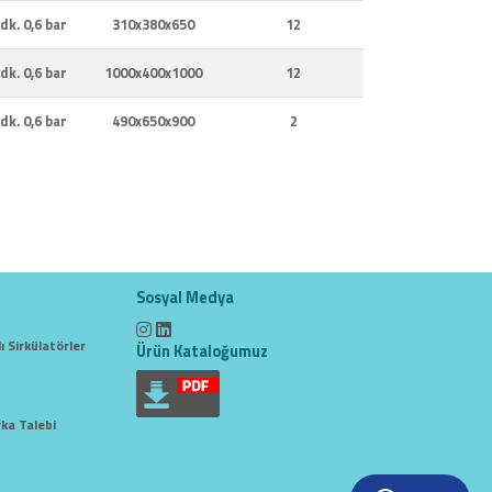
 dk. 0,6 bar
310x380x650
12
 dk. 0,6 bar
1000x400x1000
12
 dk. 0,6 bar
490x650x900
2
Sosyal Medya
ı Sirkülatörler
Ürün Kataloğumuz
ka Talebi