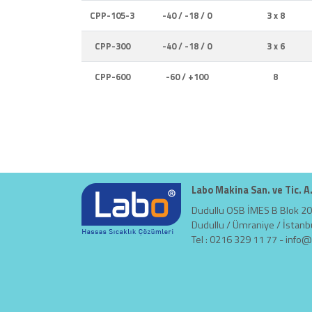
CPP-105-3
-40 / -18 / 0
3 x 8
CPP-300
-40 / -18 / 0
3 x 6
CPP-600
-60 / +100
8
Labo Makina San. ve Tic. A
Dudullu OSB İMES B Blok 20
Dudullu / Ümraniye / İstanb
Tel : 0216 329 11 77 -
info@