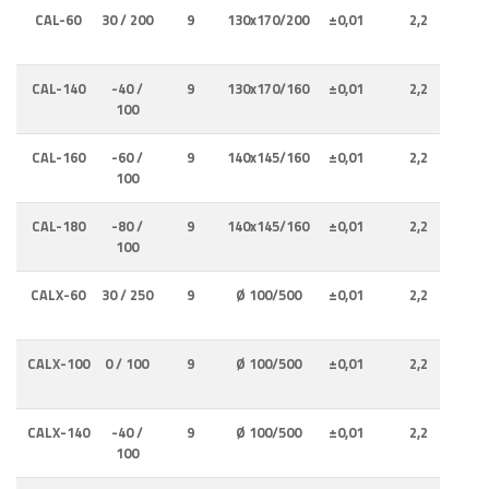
CAL-60
30 / 200
9
130x170/200
±0,01
2,2
CAL-140
-40 /
9
130x170/160
±0,01
2,2
0
100
CAL-160
-60 /
9
140x145/160
±0,01
2,2
0
100
CAL-180
-80 /
9
140x145/160
±0,01
2,2
0
100
CALX-60
30 / 250
9
Ø 100/500
±0,01
2,2
CALX-100
0 / 100
9
Ø 100/500
±0,01
2,2
0
CALX-140
-40 /
9
Ø 100/500
±0,01
2,2
0
100