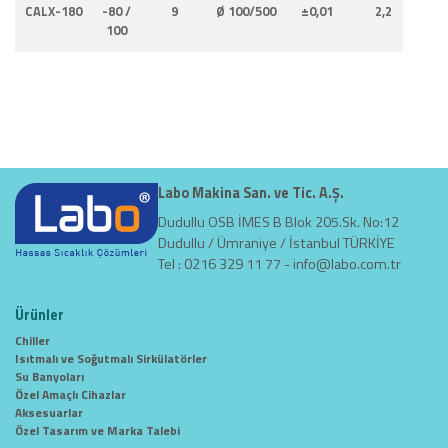
CALX-180
-80 /
9
Ø 100/500
±0,01
2,2
0
100
Labo Makina San. ve Tic. A.Ş.
Dudullu OSB İMES B Blok 205.Sk. No:12
Dudullu / Ümraniye / İstanbul TÜRKİYE
Tel : 0216 329 11 77 -
info@labo.com.tr
Ürünler
Chiller
Isıtmalı ve Soğutmalı Sirkülatörler
Su Banyoları
Özel Amaçlı Cihazlar
Aksesuarlar
Özel Tasarım ve Marka Talebi