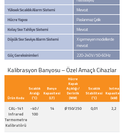
Yüksek Sıcaklık Alarm Sistemi
Mevcut
Hücre Yapısı
Paslanmaz Çelik
Kolay Sıvı Tahliye Sistemi
Mevcut
Düşük Sıvı Seviye Alarm Sistemi
X içermeyen modellerde
mevcut
Güç Gereksinimleri
220-240 V / 50-60 Hz
Kalibrasyon Banyosu – Özel Amaçlı Cihazlar
Hücre
Kapak
Sıcaklık
Banyo
Açıklığı /
Sıcaklık
Isıtma
Soğ
Aralığı
Kapasitesi
Derinlik
Stabilitesi
Kapasitesi
Kapa
Ürün Kodu
(˚C)
(LT)
(MM)
(˚C)
(kW)
(20 
CAL-141
-40 /
14
Ø150/250
0,01
2,2
0
Infrared
100
Termometre
Kalibratörü