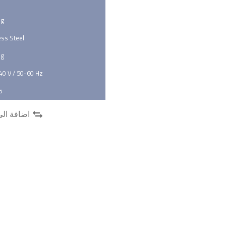
ng
ess Steel
ng
40 V / 50-60 Hz
5
اضافة الى