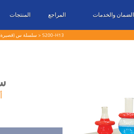
لضمان والخدمات
المراجع
المنتجات
سلسلة س (قصيرة)
S200-H13
)
أ