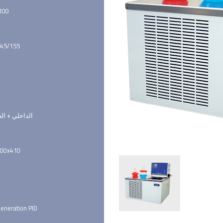
 100
45/155
الداخلي + ال
400x410
eneration PID