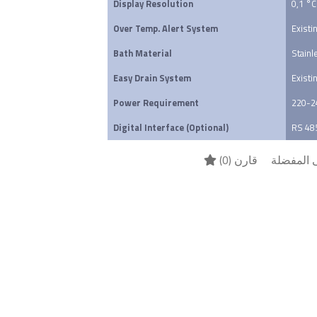
Display Resolution
0,1 °C
Over Temp. Alert System
Existi
Bath Material
Stainl
Easy Drain System
Existi
Power Requirement
220-2
Digital Interface (Optional)
RS 48
)
0
قارن (
 المفضلة