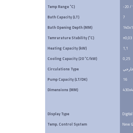
Temp Range ˚C)
-20 /
Bath Capacity (LT)
7
Bath Opening Depth (MM)
140x1
Temrarature Stability (˚C)
±0,03
Heating Capacity (kW)
1,1
Cooling Capacity (20 ˚C/kW)
0,25
Circulations Type
خارجي
Pump Capacity (LT/DK)
16
Dimensions (MM)
430x
Display Type
Digital
Temp. Control System
New G